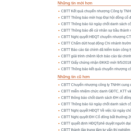
Những tin mới hơn
CBTT Kết quả chuyển nhượng Công ty TNHH
CBTT Thông báo mời họp Đại hội đồng cổ 
CBTT Thông báo lùi ngày chốt danh sách c
CBTT Thông báo đề cử nhân sự bầu thành 
CBTT Nghị quyết HĐQT chuyển nhượng CT
CBTT Chấm dứt hoạt động Chi nhánh trườn
CBTT Báo cáo tài chính đã kiểm toán công 
CBTT giải trình chênh lệch báo cáo tài chin
CBTT Giấy chứng nhận ĐKKD mới 9/5/201
CBTT Thông báo kết quả chuyển nhượng c
Những tin cũ hơn
CBTT Chuyển nhượng công ty TNHH cung ứn
CBTT miễn nhiệm chức danh GĐTC, KTT và
CBTT thông báo chốt danh sách ĐH cổ đôn
CBTT Thông báo lùi ngày chốt danh sách c
CBTT Nghị quyết HĐQT Về việc lùi ngày ch
CBTT Nghị quyêt ĐH Cổ đông bất thường 
CBTT quyết định HĐQTphê duyệt người đại 
CBTT thành lập trung tâm tư vấn thí nghiệm