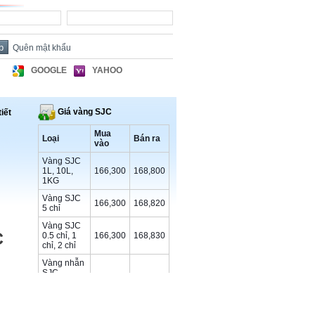
Quên mật khẩu
GOOGLE
YAHOO