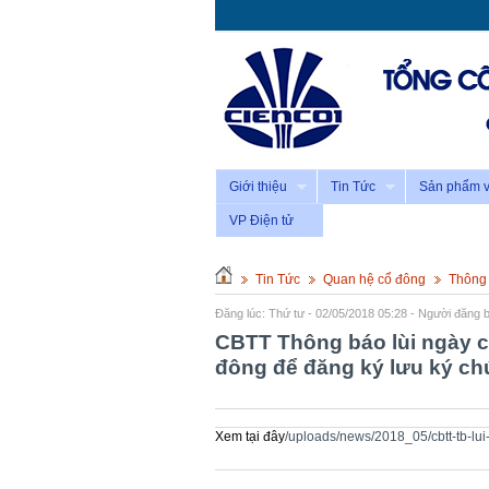
Giới thiệu
Tin Tức
Sản phẩm v
VP Điện tử
Tin Tức
Quan hệ cổ đông
Thông 
Đăng lúc: Thứ tư - 02/05/2018 05:28 - Người đăng b
CBTT Thông báo lùi ngày c
đông để đăng ký lưu ký c
Xem tại đây
/uploads/news/2018_05/cbtt-tb-lui