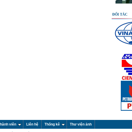
ĐỐI TÁC
hành viên
Liên hệ
Thống kê
Thư viện ảnh