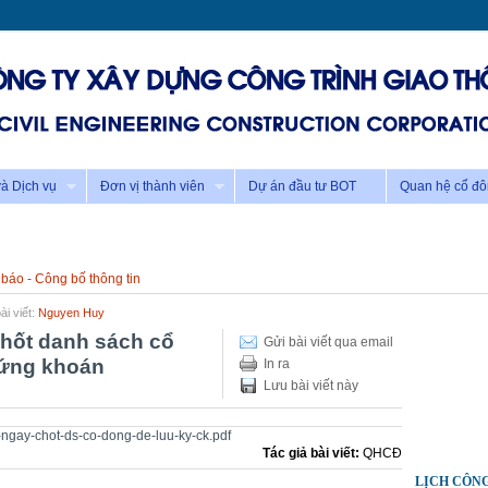
à Dịch vụ
Đơn vị thành viên
Dự án đầu tư BOT
Quan hệ cổ đ
báo - Công bố thông tin
ài viết:
Nguyen Huy
hốt danh sách cổ
Gửi bài viết qua email
hứng khoán
In ra
Lưu bài viết này
-ngay-chot-ds-co-dong-de-luu-ky-ck.pdf
Tác giả bài viết:
QHCĐ
LỊCH CÔN