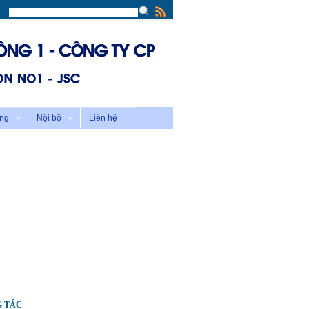
ông
Nội bộ
Liên hệ
G TÁC