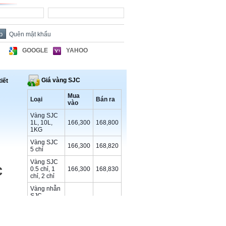
Quên mật khẩu
GOOGLE
YAHOO