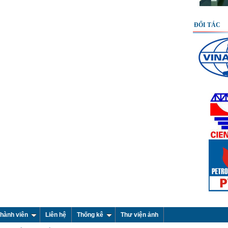
ĐỐI TÁC
hành viên
Liên hệ
Thống kê
Thư viện ảnh