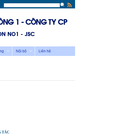
ông
Nội bộ
Liên hệ
G TÁC