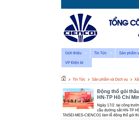
Giới thiệu
Tin Tức
Sản phẩm v
VP Điện tử
Tin Tức
Sản phẩm và Dịch vụ
Xâ
Động thổ gói thầ
HN-TP Hồ Chí Mi
Ngày 17/2. tại công trư
cầu đường sắt HN-TP Hồ 
TAISEI-MES-CIENCO1 làm lễ động thổ gói th