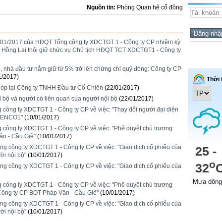
Nguồn tin:
Phòng Quan hệ cổ đông
01/2017 của HĐQT Tổng công ty XDCTGT 1 - Công ty CP nhiệm kỳ
 Hồng Lai thôi giữ chức vụ Chủ tịch HĐQT TCT XDCTGT1 - Công ty
, nhà đầu tư nắm giữ từ 5% trở lên chứng chỉ quỹ đóng: Công ty CP
1/2017)
óp tại Công ty TNHH Đầu tư Cổ Chiên
(22/01/2017)
 bộ và người có liên quan của người nội bộ
(22/01/2017)
ông ty XDCTGT 1 - Công ty CP về việc: "Thay đổi người đại diện
CIENCO1"
(10/01/2017)
ông ty XDCTGT 1 - Công ty CP về việc: "Phê duyệt chủ trương
ân - Cầu Giẽ"
(10/01/2017)
công ty XDCTGT 1 - Công ty CP về việc: "Giao dịch cổ phiếu của
ời nội bộ"
(10/01/2017)
công ty XDCTGT 1 - Công ty CP về việc: "Giao dịch cổ phiếu của
ông ty XDCTGT 1 - Công ty CP về việc: "Phê duyệt chủ trương
Công ty CP BOT Pháp Vân - Cầu Giẽ"
(10/01/2017)
công ty XDCTGT 1 - Công ty CP về việc: "Giao dịch cổ phiếu của
ời nội bộ"
(10/01/2017)