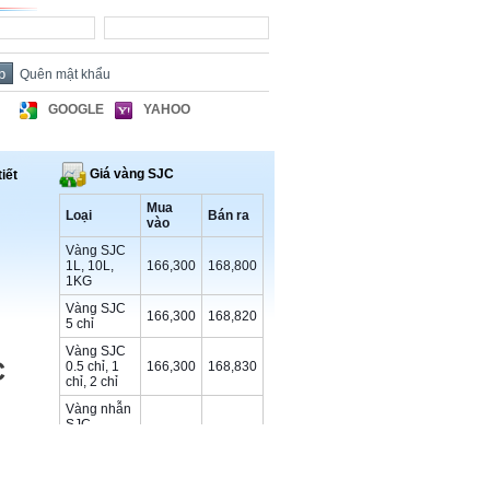
Quên mật khẩu
GOOGLE
YAHOO