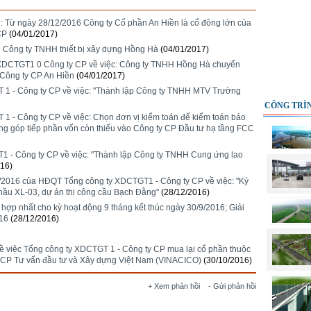
n: Từ ngày 28/12/2016 Công ty Cổ phần An Hiền là cổ đông lớn của
CP
(04/01/2017)
n Công ty TNHH thiết bị xây dựng Hồng Hà
(04/01/2017)
 XDCTGT1 0 Công ty CP về việc: Công ty TNHH Hồng Hà chuyển
Công ty CP An Hiền
(04/01/2017)
 1 - Công ty CP về việc: "Thành lập Công ty TNHH MTV Trường
CÔNG TRÌN
 - Công ty CP về việc: Chọn đơn vị kiểm toán để kiểm toán báo
ơng góp tiếp phần vốn còn thiếu vào Công ty CP Đầu tư hạ tầng FCC
 - Công ty CP về việc: "Thành lập Công ty TNHH Cung ứng lao
016)
2016 của HĐQT Tổng công ty XDCTGT1 - Công ty CP về việc: "Ký
thầu XL-03, dự án thi công cầu Bạch Đằng"
(28/12/2016)
h hợp nhất cho kỳ hoạt động 9 tháng kết thúc ngày 30/9/2016; Giải
016
(28/12/2016)
việc Tổng công ty XDCTGT 1 - Công ty CP mua lại cổ phần thuộc
y CP Tư vấn đầu tư và Xây dựng Việt Nam (VINACICO)
(30/10/2016)
+ Xem phản hồi
- Gửi phản hồi