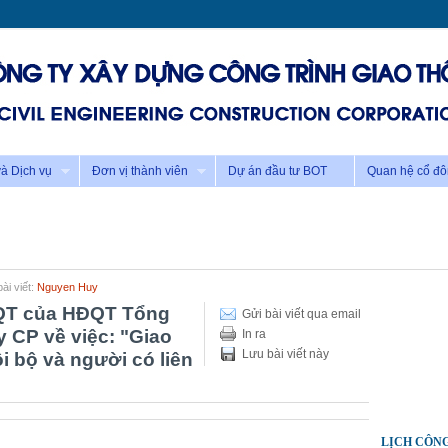
à Dịch vụ
Đơn vị thành viên
Dự án đầu tư BOT
Quan hệ cổ đ
ài viết:
Nguyen Huy
QT của HĐQT Tổng
Gửi bài viết qua email
 CP về việc: "Giao
In ra
Lưu bài viết này
i bộ và người có liên
LỊCH CÔN