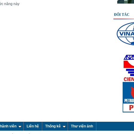
ức năng này
ĐỐI TÁC
hành viên
Liên hệ
Thống kê
Thư viện ảnh