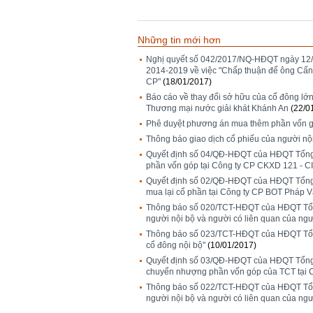
Những tin mới hơn
Nghị quyết số 042/2017/NQ-HĐQT ngày 12/
2014-2019 về việc "Chấp thuận để ông Cấn
CP"
(18/01/2017)
Báo cáo về thay đổi sở hữu của cổ đông lớn
Thương mại nước giải khát Khánh An
(22/0
Phê duyệt phương án mua thêm phần vốn g
Thông báo giao dịch cổ phiếu của người nội
Quyết định số 04/QĐ-HĐQT của HĐQT Tổng c
phần vốn góp tại Công ty CP CKXD 121 - 
Quyết định số 02/QĐ-HĐQT của HĐQT Tổng c
mua lại cổ phần tại Công ty CP BOT Pháp V
Thông báo số 020/TCT-HĐQT của HĐQT Tổng 
người nội bộ và người có liên quan của ngư
Thông báo số 023/TCT-HĐQT của HĐQT Tổng 
cổ đông nội bộ"
(10/01/2017)
Quyết định số 03/QĐ-HĐQT của HĐQT Tổng c
chuyển nhượng phần vốn góp của TCT tại 
Thông báo số 022/TCT-HĐQT của HĐQT Tổng 
người nội bộ và người có liên quan của ngư