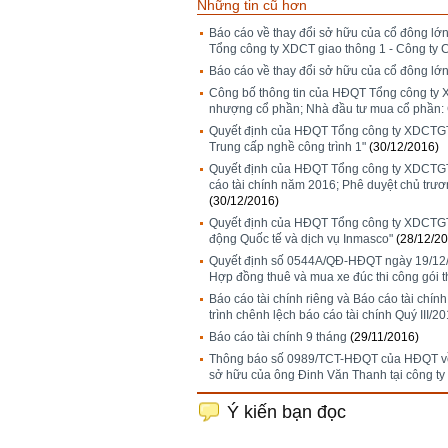
Những tin cũ hơn
Báo cáo về thay đổi sở hữu của cổ đông lớ
Tổng công ty XDCT giao thông 1 - Công ty 
Báo cáo về thay đổi sở hữu của cổ đông lớ
Công bố thông tin của HĐQT Tổng công ty
nhượng cổ phần; Nhà đầu tư mua cổ phần: 
Quyết định của HĐQT Tổng công ty XDCTGT
Trung cấp nghề công trình 1"
(30/12/2016)
Quyết định của HĐQT Tổng công ty XDCTGT 1
cáo tài chính năm 2016; Phê duyệt chủ trư
(30/12/2016)
Quyết định của HĐQT Tổng công ty XDCTGT1
động Quốc tế và dịch vụ Inmasco"
(28/12/2
Quyết định số 0544A/QĐ-HĐQT ngày 19/12/
Hợp đồng thuê và mua xe đúc thi công gói 
Báo cáo tài chính riêng và Báo cáo tài chín
trình chênh lệch báo cáo tài chính Quý III/2
Báo cáo tài chính 9 tháng
(29/11/2016)
Thông báo số 0989/TCT-HĐQT của HĐQT về 
sở hữu của ông Đinh Văn Thanh tại công t
Ý kiến bạn đọc