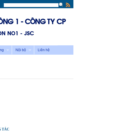
ông
Nội bộ
Liên hệ
G TÁC