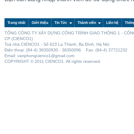
Trang nhất
Giới thiệu
Tin Tức
Thành viên
Liên hệ
Thốn
TỔNG CÔNG TY XÂY DỰNG CÔNG TRÌNH GIAO THÔNG 1 - CÔN
CP (CIENCO1)
Toà nhà CIENCO1 - Số 623 La Thành, Ba Đình, Hà Nội.
Điện thoại: (84-4) 38350930 - 38350096 Fax: (84-4) 37721232
Email: vanphongcienco1@gmail.com
COPYRIGHT © 2011 CIENCO1. All rights reserved.